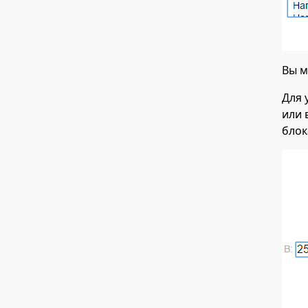
Вы м
Для 
или 
блок