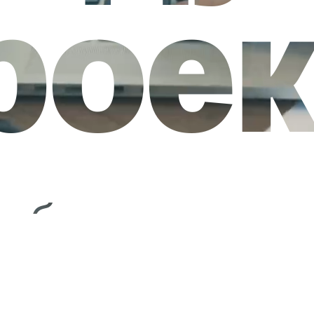
рое
аботки и индив