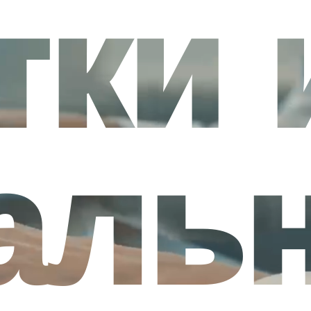
тки 
аль