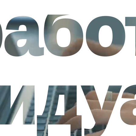
або
иду