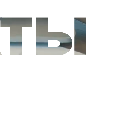
кты
идуальные прое