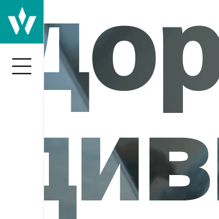
Дор
ндив