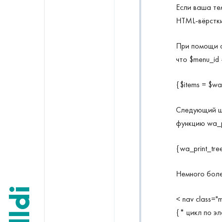
Если ваша те
HTML-вёрстк
При помощи с
что $menu_id
{$items = $w
Следующий ша
функцию wa_p
{wa_print_tre
Немного боле
< nav class="
{* цикл по э