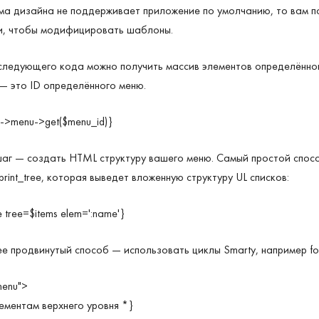
ма дизайна не поддерживает приложение по умолчанию, то вам п
и, чтобы модифицировать шаблоны.
ледующего кода можно получить массив элементов определённо
 — это ID определённого меню.
a->menu->get($menu_id)}
г — создать HTML структуру вашего меню. Самый простой спосо
rint_tree, которая выведет вложенную структуру UL списков:
e tree=$items elem='
:name
'}
е продвинутый способ — использовать циклы Smarty, например fo
menu">
лементам верхнего уровня *}