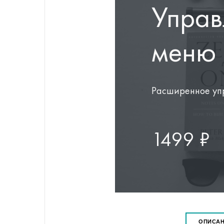
родук
Управ
меню
Расширенное уп
1499 ₽
ОПИСА