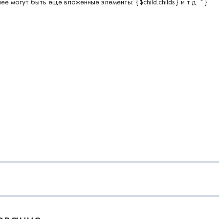
ее могут быть ещё вложенные элементы: {$child.childs} и т.д. *}