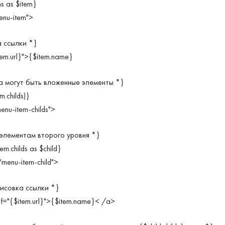
ms as $item}
menu-item">
а ссылки *}
tem.url}">{$item.name}
а могут быть вложенные элементы *}
em.childs)}
menu-item-childs">
 элементам второго уровня *}
em.childs as $child}
="menu-item-child">
исовка ссылки *}
ef="{$item.url}">{$item.name}< /a>