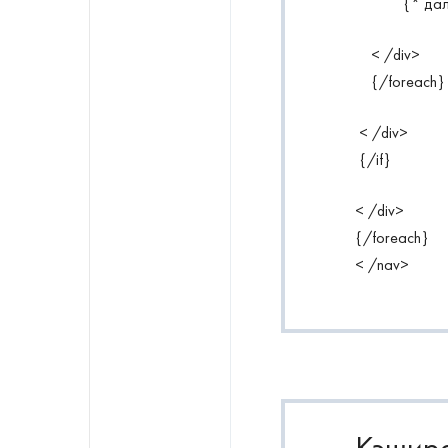
{* дал
< /div>
{/foreach}
< /div>
{/if}
< /div>
{/foreach}
< /nav>