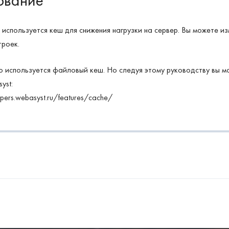
ование
 используется кеш для снижения нагрузки на сервер. Вы можете и
троек.
 используется файловый кеш. Но следуя этому руководству вы м
yst:
opers.webasyst.ru/features/cache/