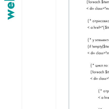
welldi
{foreach $ite
< div class="
{* отрисовк
< a href="{$i
{* у элемент
{if !empty($it
< div class="
{* цикл по
{foreach $it
< div class
{* отр
< a hr