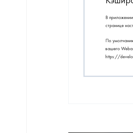
Кэшир
В приложении
странице нас
По умолчанию
вашего Webas
https://devel