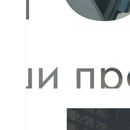
ши пр