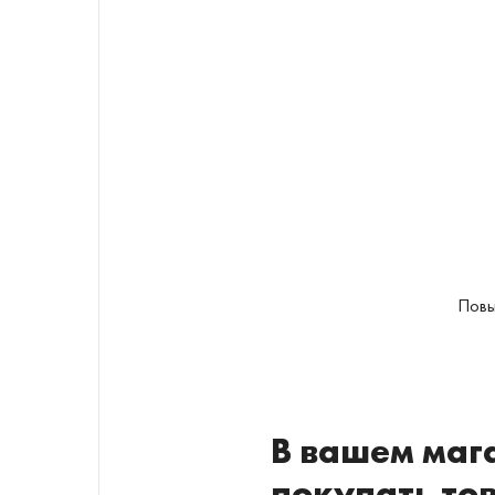
Повы
В вашем мага
покупать то