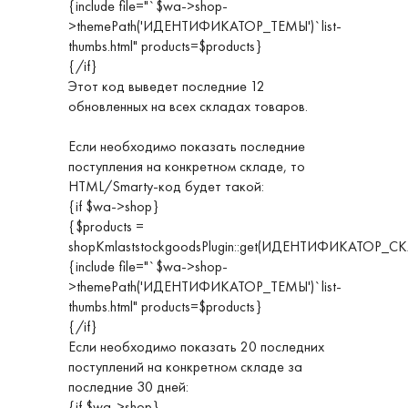
{include file="`$wa->shop-
>themePath('ИДЕНТИФИКАТОР_ТЕМЫ')`list-
thumbs.html" products=$products}
{/if}
Этот код выведет последние 12
обновленных на всех складах товаров.
Если необходимо показать последние
поступления на конкретном складе, то
HTML/Smarty-код будет такой:
{if $wa->shop}
{$products =
shopKmlaststockgoodsPlugin::get(ИДЕНТИФИКАТОР_С
{include file="`$wa->shop-
>themePath('ИДЕНТИФИКАТОР_ТЕМЫ')`list-
thumbs.html" products=$products}
{/if}
Если необходимо показать 20 последних
поступлений на конкретном складе за
последние 30 дней:
{if $wa->shop}