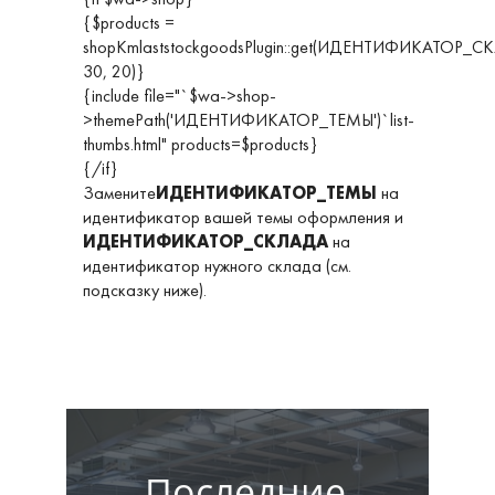
{$products =
shopKmlaststockgoodsPlugin::get(ИДЕНТИФИКАТОР_С
30, 20)}
{include file="`$wa->shop-
>themePath('ИДЕНТИФИКАТОР_ТЕМЫ')`list-
thumbs.html" products=$products}
{/if}
Замените
ИДЕНТИФИКАТОР_ТЕМЫ
на
идентификатор вашей темы оформления и
ИДЕНТИФИКАТОР_СКЛАДА
на
идентификатор нужного склада (см.
подсказку ниже).
Последние